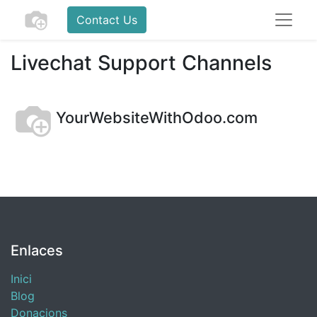
Contact Us
Livechat Support Channels
YourWebsiteWithOdoo.com
Enlaces
Inici
Blog
​Donacions