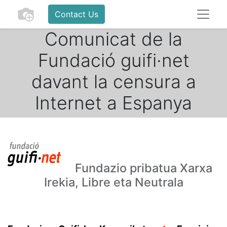
Contact Us
Comunicat de la
Fundació guifi·net
davant la censura a
Internet a Espanya
Fundazio pribatua Xarxa
Irekia, Libre eta Neutrala