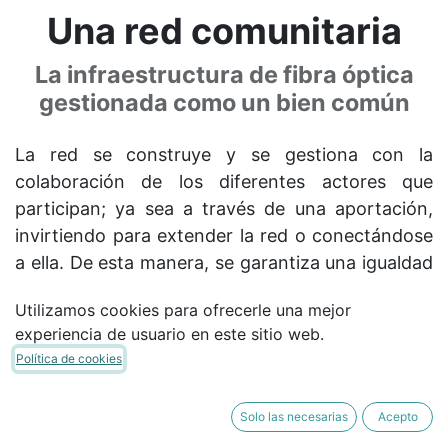
Una red comunitaria
La infraestructura de fibra óptica
gestionada como un bien común
La red se construye y se gestiona con la
colaboración de los diferentes actores que
participan; ya sea a través de una aportación,
invirtiendo para extender la red o conectándose
a ella. De esta manera, se garantiza una igualdad
de condiciones entre las personas que quieran
Utilizamos cookies para ofrecerle una mejor
ser usuarias de la red. A través de la red de
experiencia de usuario en este sitio web.
comunes:
Política de cookies
Defendemos
el
derecho humano de acceso a
Internet
de calidad, a un precio justo y sin
Solo las necesarias
Acepto
discriminaciones. Eliminamos la brecha digital