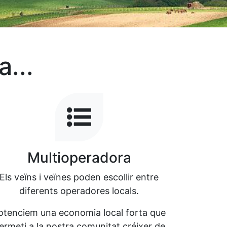
a...
Multioperadora
Els veïns i veïnes poden escollir entre
diferents operadores locals.
otenciem una economia local forta que
ermeti a la nostra comunitat créixer de