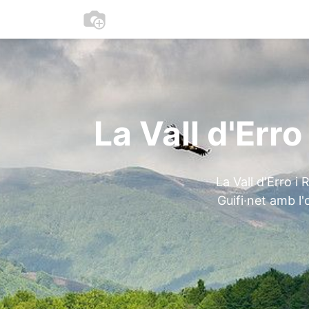
0
Inici
Participa
La Vall d'Err
La Vall d'Erro 
Guifi·net amb l'