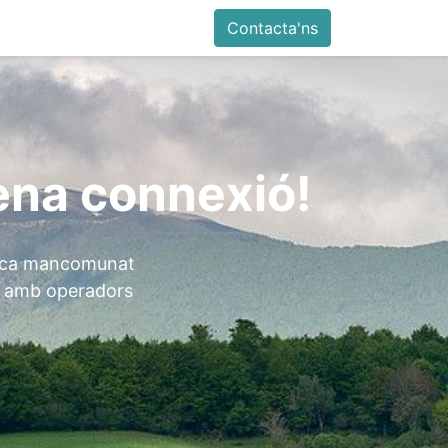
Contacta'ns
lena connexió!
ptica mancomunat
id, amb operadors