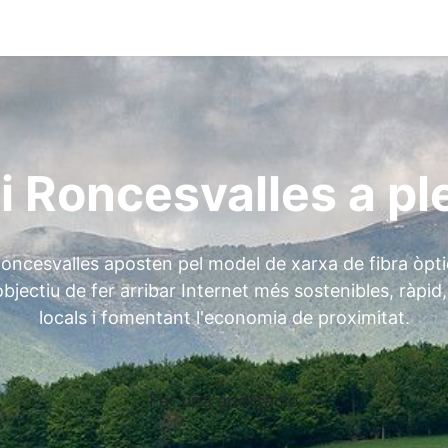
o i Roncesvalles a p
i Roncesvalles aposten pel model de xarxa de fibra ò
objectiu de fer arribar Internet més sostenibles, ràp
locals i fomentant l'economia de proximitat.
Fer una aportació