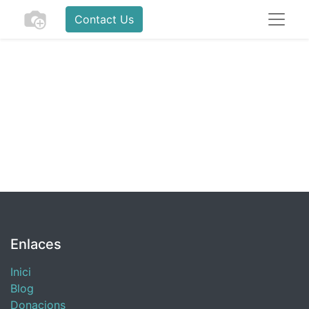
Contact Us
Enlaces
Inici
Blog
​Donacions