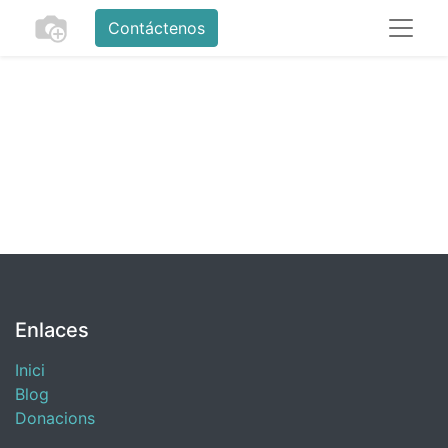
Contáctenos
Enlaces
Inici
Blog
​Donacions