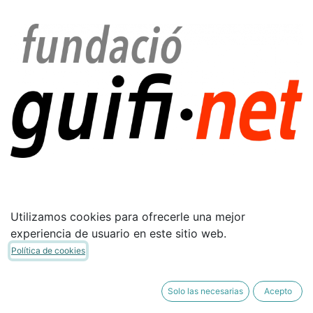
Utilizamos cookies para ofrecerle una mejor
El
logo
de la Fundación guifi·net
experiencia de usuario en este sitio web.
Basado en el diseño del logo de guifi·net, publicado
Política de cookies
con licencia CC BY-SA:
Mapa de bits PNG
Solo las necesarias
Acepto