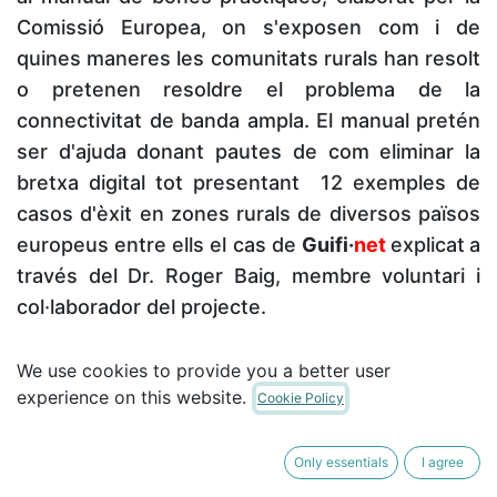
Comissió Europea, on s'exposen com i de
quines maneres les comunitats rurals han resolt
o pretenen resoldre el problema de la
connectivitat de banda ampla.
El manual pretén
ser d'ajuda donant pautes de com eliminar la
bretxa digital tot presentant 12 exemples de
casos d'èxit en zones rurals de diversos països
europeus entre ells el cas de
Guifi·
net
explicat
a
través del Dr. Roger Baig, membre voluntari i
col·laborador del projecte.
La primera part del manual exposa la situació
We use cookies to provide you a better user
experience on this website.
actual de la connectivitat de banda ampla, la
Cookie Policy
inversió en zones rurals i remotes, solucions
tecnològiques, els actuals avenços europeus en
Only essentials
I agree
el sector o els fons de finançament i suport per