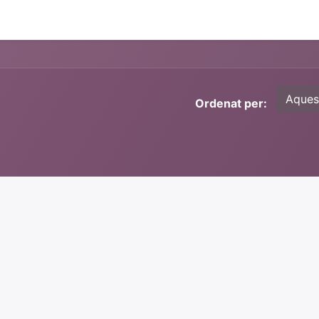
Aques
Ordenat per: