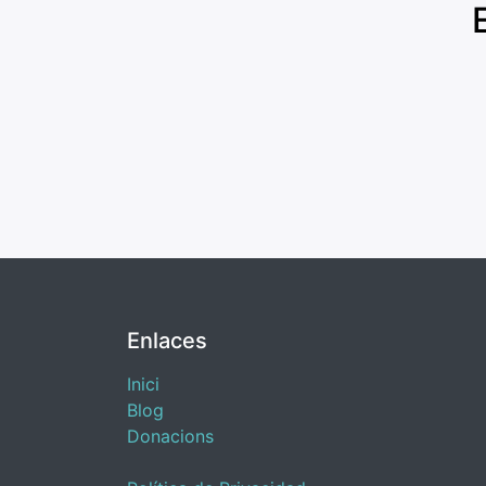
Enlaces
Inici
Blog
​Donacions