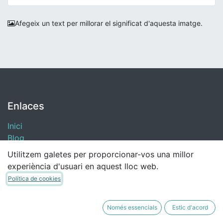
Afegeix un text per millorar el significat d'aquesta imatge.
Enlaces
Inici
Blog
​Donacions
Utilitzem galetes per proporcionar-vos una millor
experiència d'usuari en aquest lloc web.
Política de Privacidad
Política de cookies
Només essencials
Estic d'acord
Fundació guifi.net